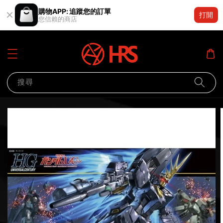
購物APP: 追蹤您的訂單
打開
您信賴的商店
搜尋