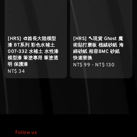
[HRS] 🎨酋長大陸模型
[HRS] 🔨現貨 Ghost 魔
漆 BT系列 彩色水補土
術貼打磨板 植絨砂紙 海
007-332 水補土 水性漆
綿砂紙 相容BMC 砂紙
模型漆 筆塗專用 筆塗透
快速替換
明 保護漆
Regular
NT$ 99
-
NT$ 130
Regular
NT$ 34
price
price
Follow us