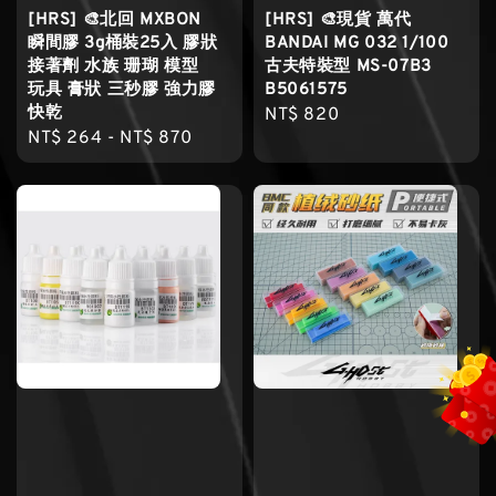
[HRS] 🎨北回 MXBON
[HRS] 🎨現貨 萬代
瞬間膠 3g桶裝25入 膠狀
BANDAI MG 032 1/100
接著劑 水族 珊瑚 模型
古夫特裝型 MS-07B3
玩具 膏狀 三秒膠 強力膠
B5061575
快乾
Regular
NT$ 820
Regular
NT$ 264
-
NT$ 870
price
price