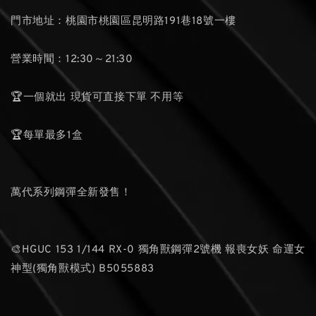
門市地址：桃園市桃園區昆明路191巷18號一樓
營業時間：12:30～21:30
🏆一個就出 現貨可直接下單 不用等
🏆每單最多1盒
萬代系列鋼彈全新發售！
🎨HGUC 153 1/144 RX-0 獨角獸鋼彈2號機 報喪女妖 命運女
神型(獨角獸模式) B5055883