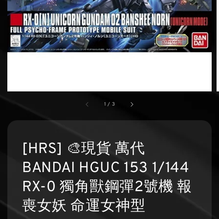
1
/
3
[HRS] 🎨現貨 萬代
BANDAI HGUC 153 1/144
RX-0 獨角獸鋼彈2號機 報
喪女妖 命運女神型