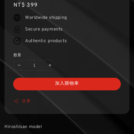
Regular
NT$ 399
price
Worldwide shipping
Secure payments
Authentic products
數量
加入購物車
分享
Hiroshisan model