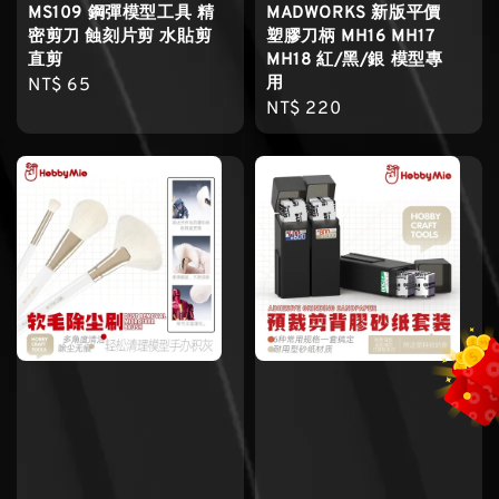
MS109 鋼彈模型工具 精
MADWORKS 新版平價
密剪刀 蝕刻片剪 水貼剪
塑膠刀柄 MH16 MH17
直剪
MH18 紅/黑/銀 模型專
用
Regular
NT$ 65
Regular
NT$ 220
price
price