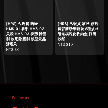
[HRS] 🔨現貨 喵匠
[HRS] 🔨現貨 喵匠 預裁
HMS-01 扇形 HMS-02
剪背膠砂紙套裝 6種規格
貝殼 HMS-03 梯形 除塵
附送模塊化收納盒 打磨
刷 軟毛除塵刷 模型景品
砂紙
清理刷
Regular
NT$ 310
Regular
NT$ 80
price
price
Follow us