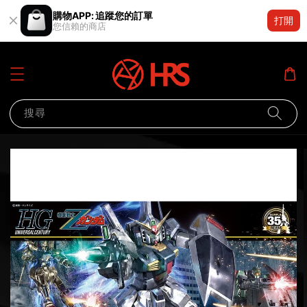
購物APP: 追蹤您的訂單
打開
您信賴的商店
搜尋