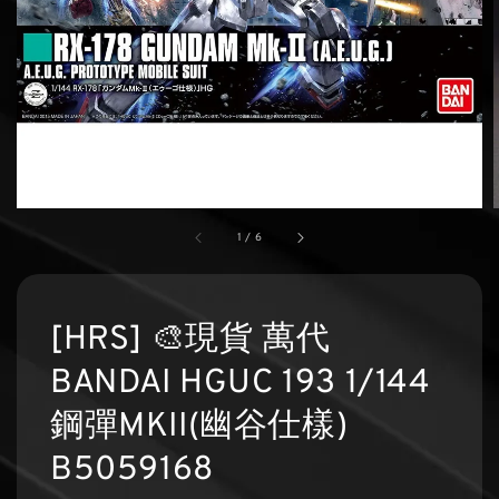
1
/
6
[HRS] 🎨現貨 萬代
BANDAI HGUC 193 1/144
鋼彈MKII(幽谷仕樣)
B5059168