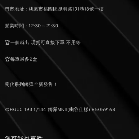
門市地址：桃園市桃園區昆明路191巷18號一樓
營業時間：12:30～21:30
🏆一個就出 現貨可直接下單 不用等
🏆每單最多2盒
萬代系列鋼彈全新發售！
🎨HGUC 193 1/144 鋼彈MKII(幽谷仕樣) B5059168