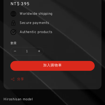
Regular
NT$ 395
price
Worldwide shipping
Secure payments
Authentic products
數量
加入購物車
分享
Hiroshisan model