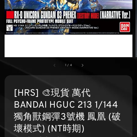
1
/
4
[HRS] 🎨現貨 萬代
BANDAI HGUC 213 1/144
獨角獸鋼彈3號機 鳳凰 (破
壞模式) (NT時期)