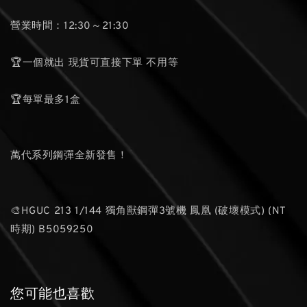
營業時間：12:30～21:30
🏆一個就出 現貨可直接下單 不用等
🏆每單最多1盒
萬代系列鋼彈全新發售！
🎨HGUC 213 1/144 獨角獸鋼彈3號機 鳳凰 (破壞模式) (NT
時期) B5059250
您可能也喜歡