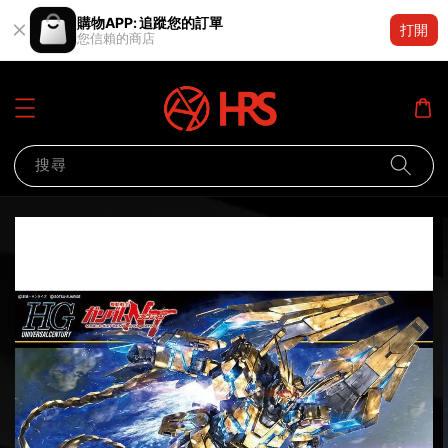
購物APP: 追蹤您的訂單
打開
您信賴的商店
搜尋