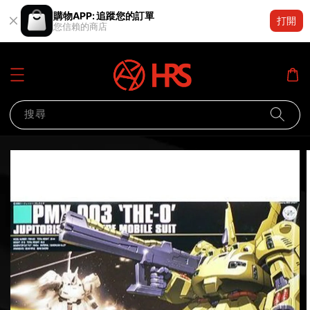
購物APP: 追蹤您的訂單
打開
您信賴的商店
搜尋