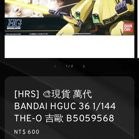
1
/
2
[HRS] 🎨現貨 萬代
BANDAI HGUC 36 1/144
THE-O 吉歐 B5059568
Regular
NT$ 600