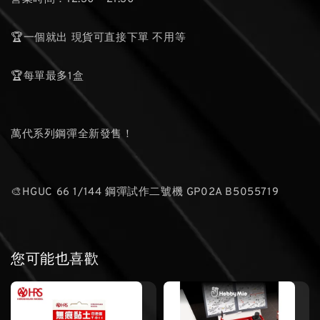
🏆一個就出 現貨可直接下單 不用等
🏆每單最多1盒
萬代系列鋼彈全新發售！
🎨HGUC 66 1/144 鋼彈試作二號機 GP02A B5055719
您可能也喜歡