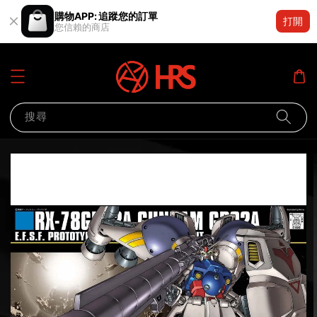
購物APP: 追蹤您的訂單
打開
您信賴的商店
搜尋