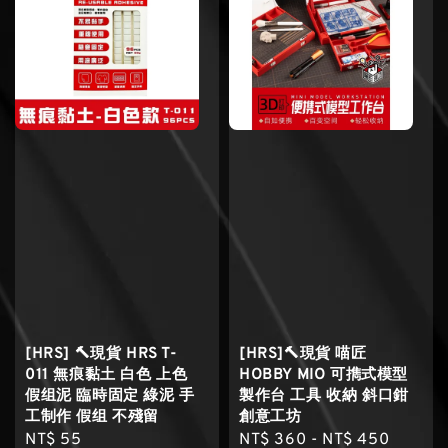
[HRS] 🔨現貨 HRS T-
[HRS]🔨現貨 喵匠
011 無痕黏土 白色 上色
HOBBY MIO 可擕式模型
假组泥 臨時固定 綠泥 手
製作台 工具 收納 斜口鉗
工制作 假组 不殘留
創意工坊
Regular
NT$ 55
Regular
NT$ 360
-
NT$ 450