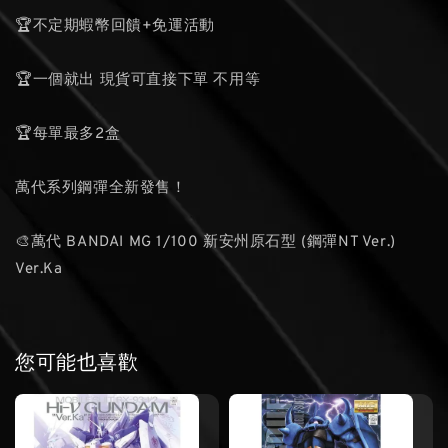
🏆不定期蝦幣回饋+免運活動
🏆一個就出 現貨可直接下單 不用等
🏆每單最多2盒
萬代系列鋼彈全新發售！
🎨萬代 BANDAI MG 1/100 新安州原石型 (鋼彈NT Ver.)
Ver.Ka
您可能也喜歡