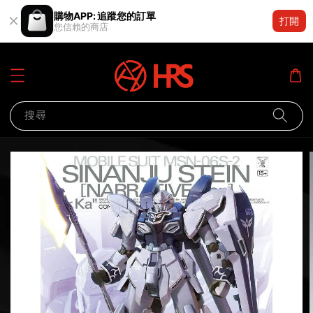
購物APP: 追蹤您的訂單
打開
您信賴的商店
搜尋