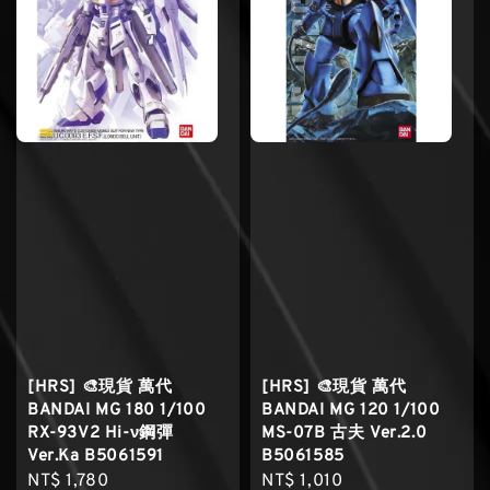
[HRS] 🎨現貨 萬代
[HRS] 🎨現貨 萬代
BANDAI MG 180 1/100
BANDAI MG 120 1/100
RX-93V2 Hi-ν鋼彈
MS-07B 古夫 Ver.2.0
Ver.Ka B5061591
B5061585
Regular
NT$ 1,780
Regular
NT$ 1,010