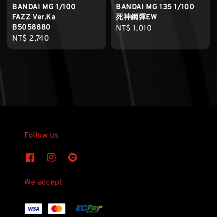
BANDAI MG 1/100
BANDAI MG 135 1/100
FAZZ Ver.Ka
死神鋼彈EW
B5058880
Regular
NT$ 1,010
Regular
NT$ 2,740
price
price
Follow us
We accept