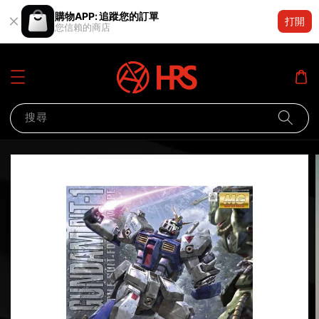
購物APP: 追蹤您的訂單
打開
您信賴的商店
搜尋