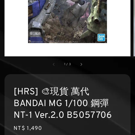
1
/
3
[HRS] 🎨現貨 萬代
BANDAI MG 1/100 鋼彈
NT-1 Ver.2.0 B5057706
Regular
NT$ 1,490