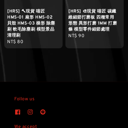
[HRS] 🔨現貨 喵匠
[HRS] 🎨現貨 喵匠 碳纖
HMS-01 扇形 HMS-02
維細節打磨板 四種常用
貝殼 HMS-03 梯形 除塵
形態 異形打磨 1MM 打磨
刷 軟毛除塵刷 模型景品
條 模型零件細節處理
清理刷
Regular
NT$ 90
Regular
NT$ 80
price
price
Follow us
We accept