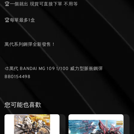
🏆一個就出 現貨可直接下單 不用等
🏆每單最多1盒
萬代系列鋼彈全新發售！
🎨萬代 BANDAI MG 109 1/100 威力型脈衝鋼彈
BB0154498
您可能也喜歡