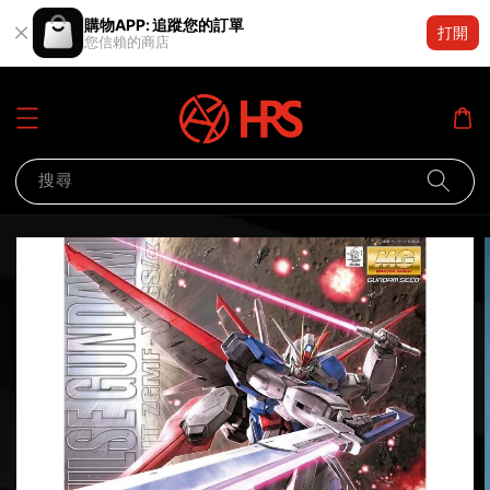
購物APP: 追蹤您的訂單
打開
您信賴的商店
搜尋