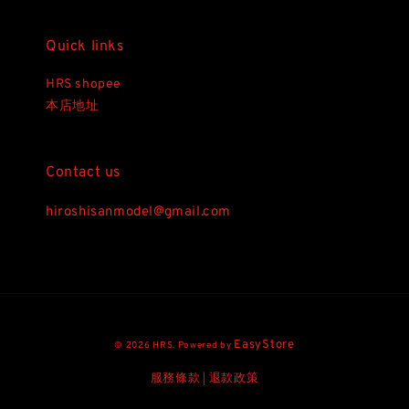
Quick links
HRS shopee
本店地址
Contact us
hiroshisanmodel@gmail.com
EasyStore
© 2026 HRS. Powered by
服務條款
退款政策
|