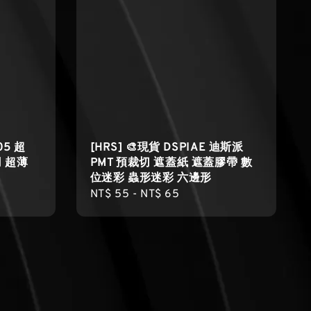
05 超
[HRS] 🎨現貨 DSPIAE 迪斯派
 超薄
PMT 預裁切 遮蓋紙 遮蓋膠帶 數
位迷彩 蟲形迷彩 六邊形
Regular
NT$ 55
-
NT$ 65
price