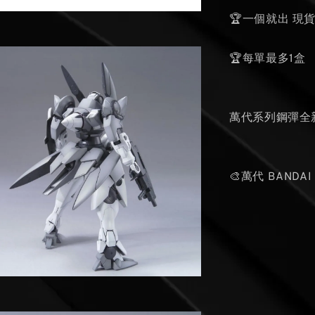
🏆一個就出 現
🏆每單最多1盒
萬代系列鋼彈全
🎨萬代 BANDAI 