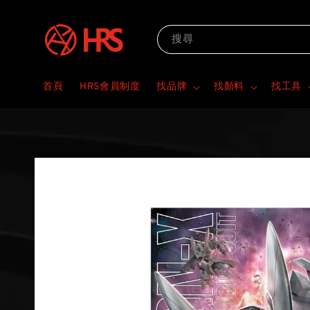
搜尋
首頁
HRS會員制度
找品牌
找顏料
找工具