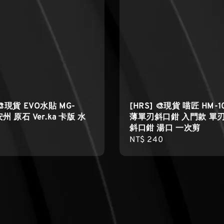
 🎨現貨 EVO水貼 MG-
[HRS] 🎨現貨 喵匠 HM-1
安州 原石 Ver.ka 卡版 水
薄單刃斜口鉗 入門款 單刃
斜口鉗 湯口 一次剪
r
Regular
NT$ 240
price