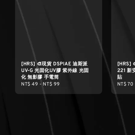
[HRS] 🎨現貨 DSPIAE 迪斯派
[HRS]
UV-G 光固化UV膠 紫外線 光固
221 新
化 無影膠 手電筒
貼
Regular
NT$ 49
-
NT$ 99
Regula
NT$ 70
price
price