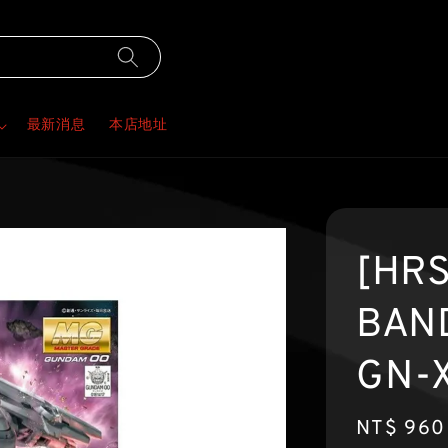
最新消息
本店地址
[HR
BAND
GN-
Regular
NT$ 960