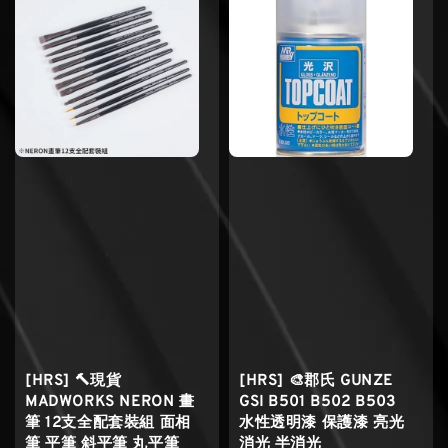
[HRS] 🔨現貨
[HRS] 🎨郡氏 GUNZE
MADWORKS NERON 畫
GSI B501 B502 B503
筆 12支全配套裝組 面相
水性透明漆 保護漆 亮光
筆 平筆 斜平筆 丸平筆
消光 半消光