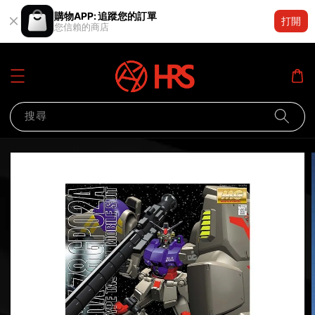
購物APP: 追蹤您的訂單
打開
您信賴的商店
搜尋