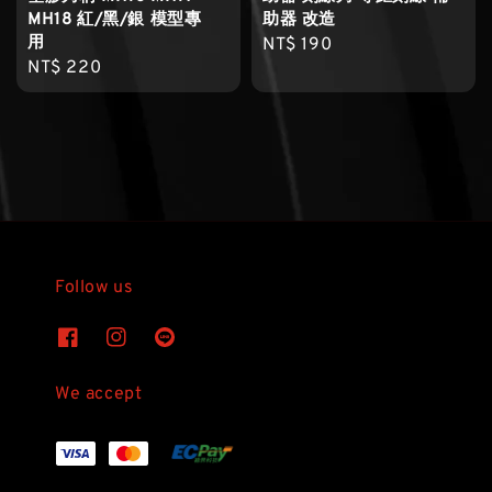
MH18 紅/黑/銀 模型專
助器 改造
用
Regular
NT$ 190
Regular
NT$ 220
price
price
Follow us
We accept