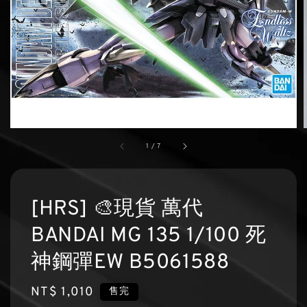
1
/
7
[HRS] 🎨現貨 萬代
BANDAI MG 135 1/100 死
神鋼彈EW B5061588
Regular
NT$ 1,010
售完