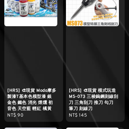
[HRS] 🎨現貨 Modo摩多
[HRS] 🎨現貨 模式玩造
製漆T基本色模型漆 銀
MS-073 三棱鎢鋼刻線刮
金色 鐵色 消光 煙燻 初
刀 三角刮刀 推刀 勾刀
音色 天空藍 輕紅 橘黃
筆刀 刻線刀
Regular
NT$ 90
Regular
NT$ 145
price
price