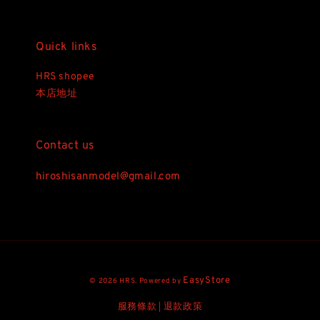
Quick links
HRS shopee
本店地址
Contact us
hiroshisanmodel@gmail.com
EasyStore
© 2026 HRS. Powered by
服務條款
退款政策
|