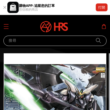
購物APP: 追蹤您的訂單
打開
您信賴的商店
搜尋