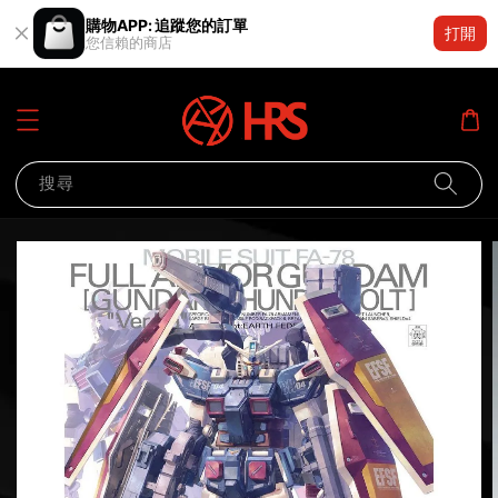
購物APP: 追蹤您的訂單
打開
您信賴的商店
搜尋