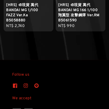
[HRS] 🎨現貨 萬代
[HRS] 🎨現貨 萬代
BANDAI MG 1/100
BANDAI MG 166 1/100
FAZZ Ver.Ka
翔翼型 攻擊鋼彈 Ver.RM
B5058880
B5061590
Regular
NT$ 2,740
Regular
NT$ 990
price
price
Follow us
We accept