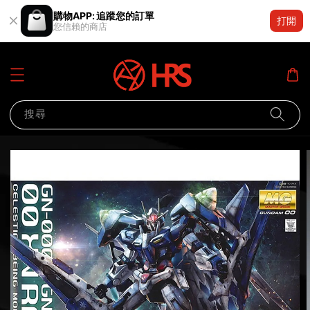
購物APP: 追蹤您的訂單
打開
您信賴的商店
搜尋