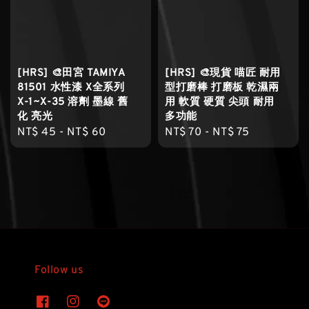
[HRS] 🎨田宮 TAMIYA
[HRS] 🎨現貨 喵匠 耐用
81501 水性漆 X全系列
型打磨棒 打磨板 乾濕兩
X-1~X-35 溶劑 墨線 舊
用 軟質 硬質 尖頭 耐用
化 亮光
多功能
Regular
NT$ 45
-
NT$ 60
Regular
NT$ 70
-
NT$ 75
price
price
Follow us