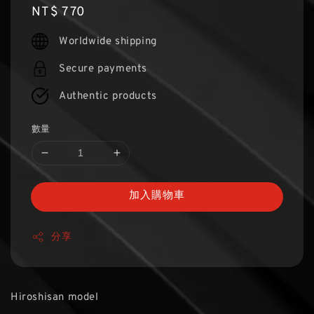
Regular
NT$ 770
price
Worldwide shipping
Secure payments
Authentic products
數量
加入購物車
分享
Hiroshisan model