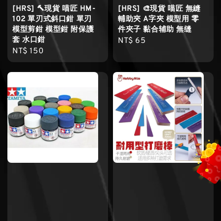
[HRS] 🔨現貨 喵匠 HM-
[HRS] 🎨現貨 喵匠 無縫
102 單刃式斜口鉗 單刃
輔助夾 A字夾 模型用 零
模型剪鉗 模型鉗 附保護
件夾子 黏合辅助 無缝
套 水口鉗
Regular
NT$ 65
Regular
NT$ 150
price
price