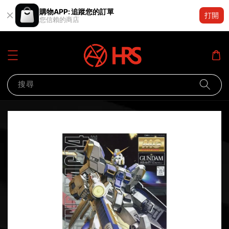
購物APP: 追蹤您的訂單
打開
您信賴的商店
搜尋