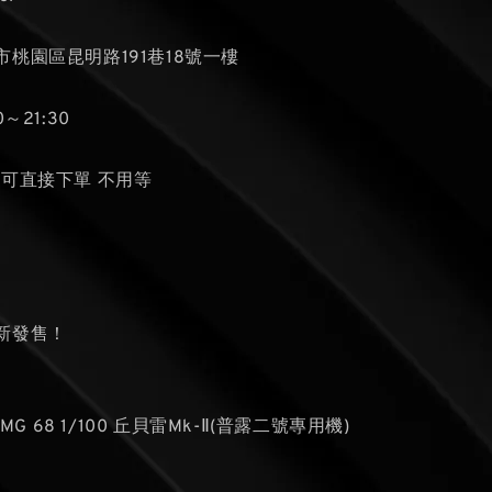
桃園區昆明路191巷18號一樓
～21:30
貨可直接下單 不用等
新發售！
 MG 68 1/100 丘貝雷Mk-Ⅱ(普露二號專用機)