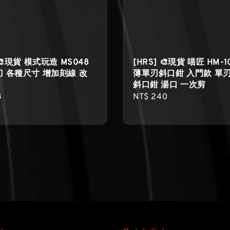
 🎨現貨 模式玩造 MS048
[HRS] 🎨現貨 喵匠 HM-1
 各種尺寸 增加刻線 改
薄單刃斜口鉗 入門款 單刃
斜口鉗 湯口 一次剪
r
8
Regular
NT$ 240
price