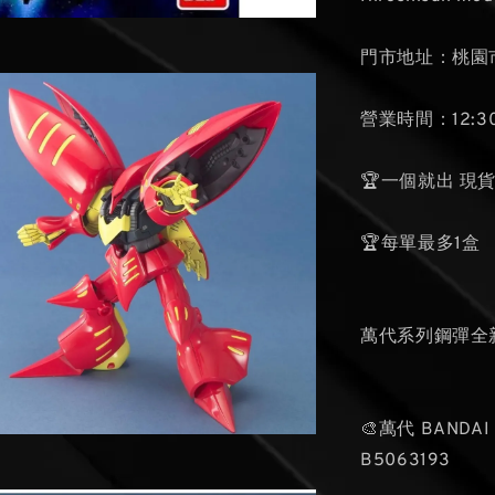
門市地址：桃園市
營業時間：12:30
🏆一個就出 現
🏆每單最多1盒
萬代系列鋼彈全
🎨萬代 BANDAI
B5063193