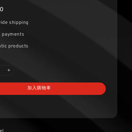
60
ide shipping
e payments
tic products
加入購物車
el