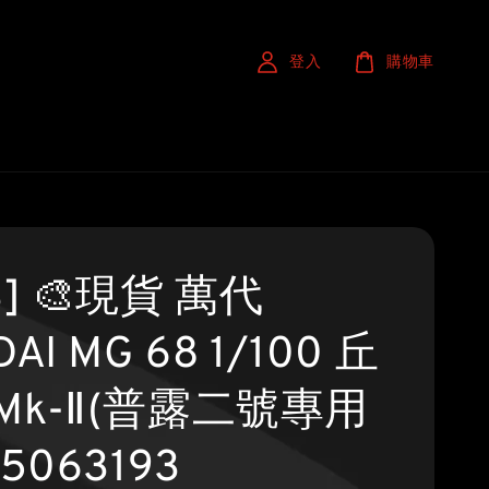
登入
購物車
S] 🎨現貨 萬代
AI MG 68 1/100 丘
Mk-Ⅱ(普露二號專用
B5063193