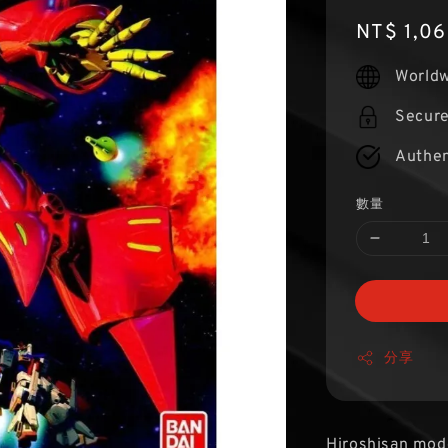
Regular
NT$ 1,0
price
Worldw
Secur
Authen
數量
分享
Hiroshisan mod