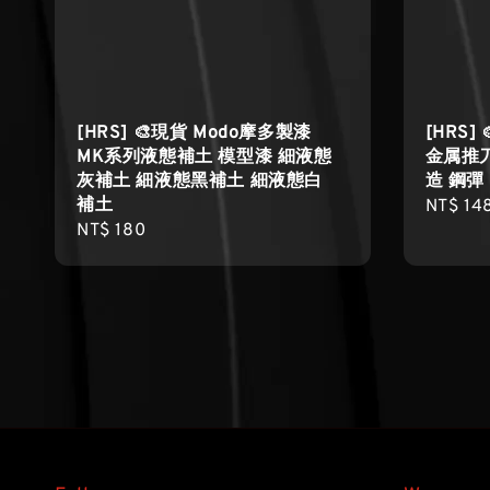
[HRS] 🎨現貨 Modo摩多製漆
[HRS]
MK系列液態補土 模型漆 細液態
金属推刀
灰補土 細液態黑補土 細液態白
造 鋼彈
補土
Regula
NT$ 14
Regular
NT$ 180
price
price