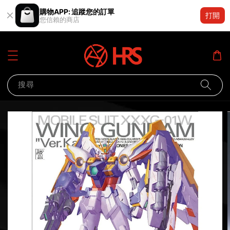
購物APP: 追蹤您的訂單
打開
您信賴的商店
搜尋