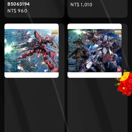
B5063194
Regular
NT$ 1,010
Regular
NT$ 960
price
price