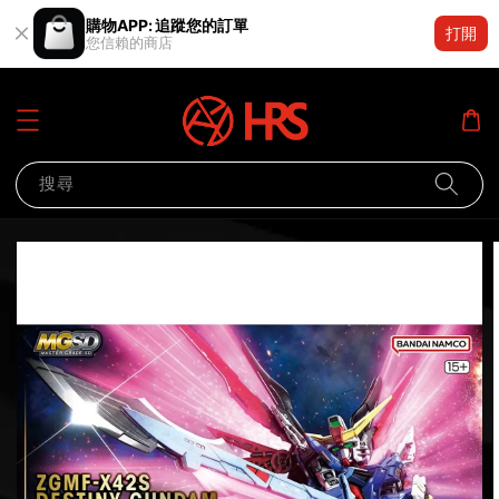
購物APP: 追蹤您的訂單
打開
您信賴的商店
搜尋