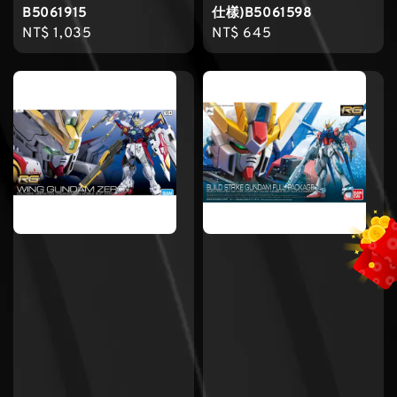
B5061915
仕樣)B5061598
Regular
NT$ 1,035
Regular
NT$ 645
price
price