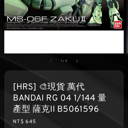
1
/
5
[HRS] 🎨現貨 萬代
BANDAI RG 04 1/144 量
產型 薩克II B5061596
Regular
NT$ 645