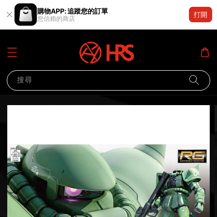
購物APP: 追蹤您的訂單
打開
您信賴的商店
搜尋