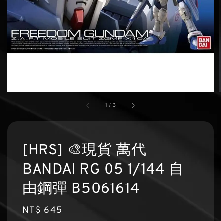
1
/
3
[HRS] 🎨現貨 萬代
BANDAI RG 05 1/144 自
由鋼彈 B5061614
Regular
NT$ 645