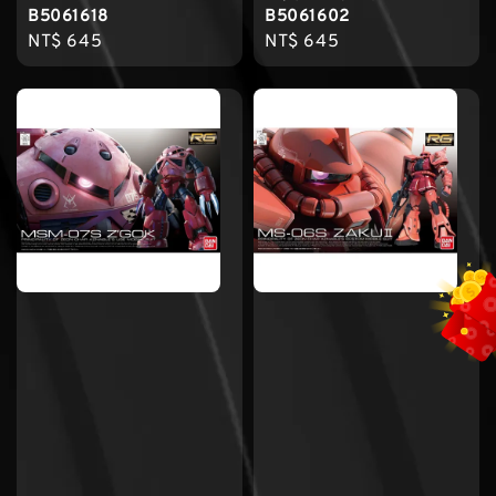
B5061618
B5061602
Regular
NT$ 645
Regular
NT$ 645
price
price