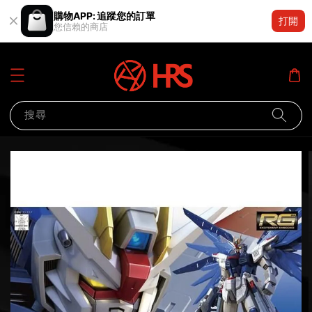
購物APP: 追蹤您的訂單
打開
您信賴的商店
搜尋