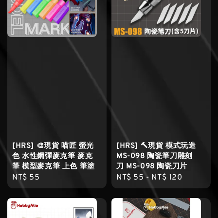
[HRS] 🎨現貨 喵匠 螢光
[HRS] 🔨現貨 模式玩造
色 水性鋼彈麥克筆 麥克
MS-098 陶瓷筆刀雕刻
筆 模型麥克筆 上色 筆塗
刀 MS-098 陶瓷刀片
Regular
NT$ 55
Regular
NT$ 55
-
NT$ 120
price
price