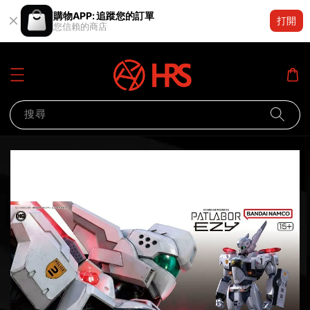
購物APP: 追蹤您的訂單
打開
您信賴的商店
搜尋