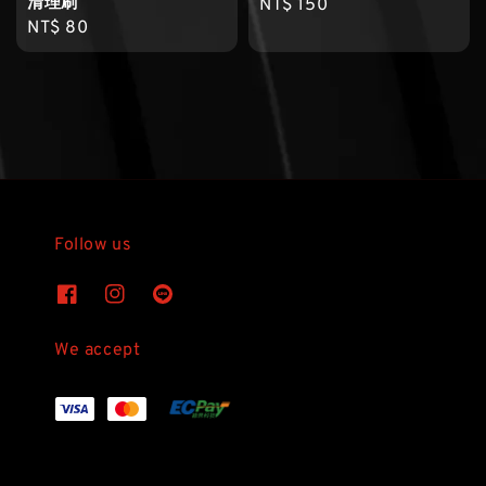
清理刷
Regular
NT$ 150
Regular
NT$ 80
price
price
Follow us
We accept