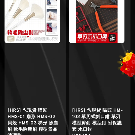
[HRS] 🔨現貨 喵匠
[HRS] 🔨現貨 喵匠 HM-
HMS-01 扇形 HMS-02
102 單刃式斜口鉗 單刃
貝殼 HMS-03 梯形 除塵
模型剪鉗 模型鉗 附保護
刷 軟毛除塵刷 模型景品
套 水口鉗