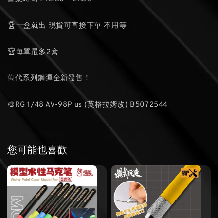
🏆一盒就出 現貨可直接下單 不用等
🏆每單最多2盒
萬代系列鋼彈全新發售！
🎨RG 1/48 AV-98Plus (英格拉姆改) B5072544
您可能也喜歡