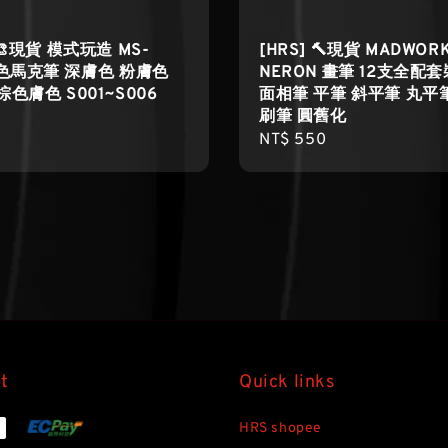
 🎨現貨 模式玩造 MS-
[HRS] 🔨現貨 MADWOR
膚色馬克筆 深膚色 粉膚色
NERON 畫筆 12支全配
棕色膚色 S001~S006
面相筆 平筆 斜平筆 丸平
刷筆 圓舊化
r
Regular
NT$ 550
price
t
Quick links
HRS shopee