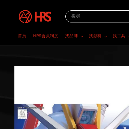
搜尋
首頁
HRS會員制度
找品牌
找顏料
找工具