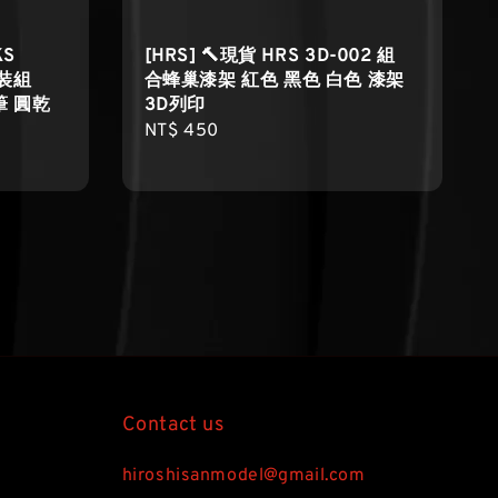
KS
[HRS] 🔨現貨 HRS 3D-002 組
套裝組
合蜂巢漆架 紅色 黑色 白色 漆架
筆 圓乾
3D列印
Regular
NT$ 450
price
Contact us
hiroshisanmodel@gmail.com