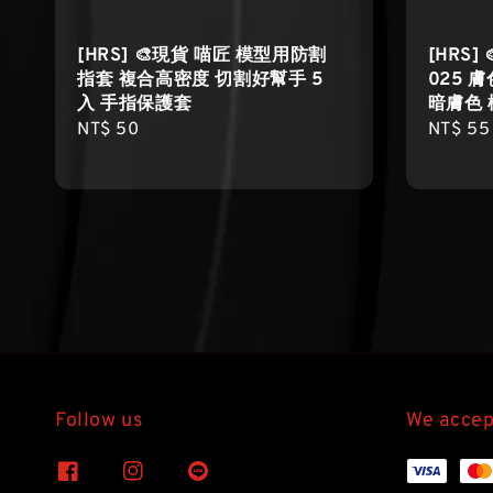
[HRS] 🎨現貨 喵匠 模型用防割
[HRS]
指套 複合高密度 切割好幫手 5
025 
入 手指保護套
暗膚色 
Regular
NT$ 50
Regula
NT$ 55
price
price
Follow us
We accep