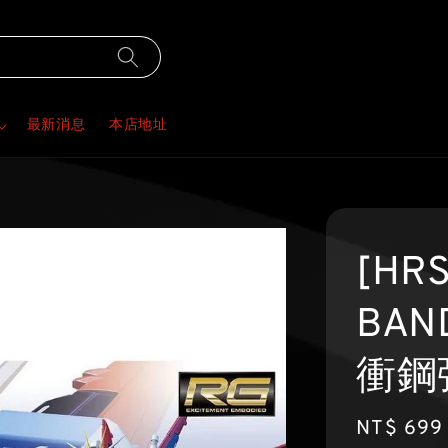
最新消息
本店地址
[HR
BAND
衝鋼彈
Regular
NT$ 699