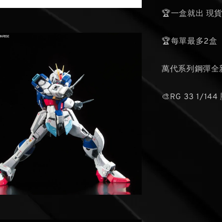
🏆一盒就出 現
🏆每單最多2盒
萬代系列鋼彈全
🎨RG 33 1/1