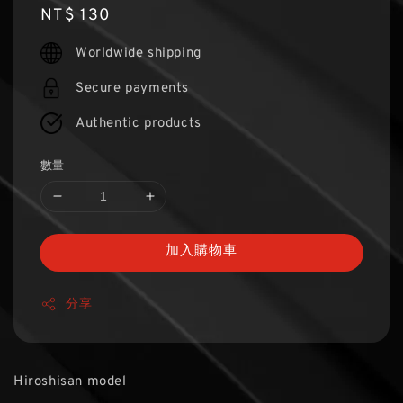
Regular
NT$ 130
price
Worldwide shipping
Secure payments
Authentic products
數量
加入購物車
分享
Hiroshisan model