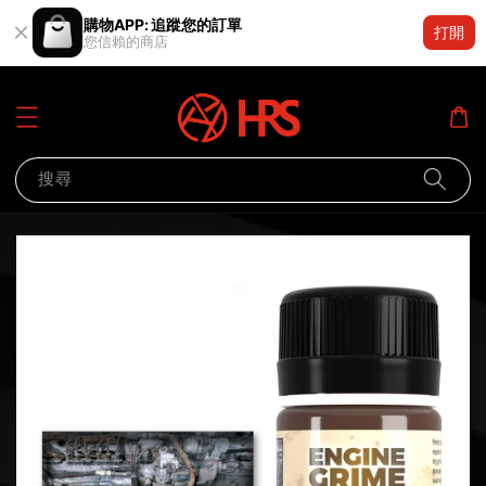
購物APP: 追蹤您的訂單
打開
您信賴的商店
搜尋