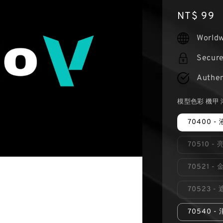
Regular
NT$ 99
price
Worldw
Secur
Authen
模型色彩 機甲 
70400 
70510 
70521 -
70523 -
70540 