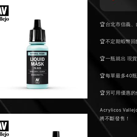
🏆台北市信義
🏆不定期蝦幣回
🏆一瓶就出 現
🏆每單最多40
🏆另可用優惠
Acrylicos
將不斷發售！