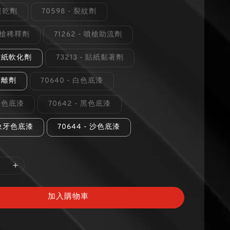
 緩乾劑
70598 - 裂紋劑
 噴槍稀釋劑
71262 - 噴槍助流劑
- 貼紙軟化劑
73213 - 貼紙黏著劑
 剝離劑
70640 - 白色底漆
 灰色底漆
70642 - 黑色底漆
- 象牙色底漆
70644 - 沙色底漆
加入購物車