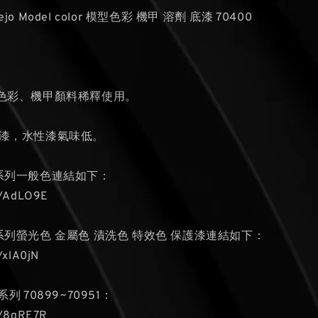
allejo Model color 模型色彩 機甲 溶劑 底漆 70400
型色彩、機甲顏料稀釋使用。
基漆，水性漆氣味低。
色系列一般色連結如下：
cc/AdLO9E
色系列螢光色 金屬色 漬洗色 特效色 保護漆連結如下：
c/xlA0jN
系列 70899~70951：
cc/8qRE7R