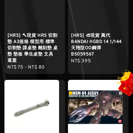
[HRS] 🔨現貨 HRS 切割
[HRS] 🎨現貨 萬代
墊 A3規格 模型用 標準
BANDAI HGBD 14 1/144
切割墊 課桌墊 雕刻墊 桌
天翔型OO鋼彈
墊 墊板 學生桌墊 文具
B5059567
遮蓋
Regular
NT$ 395
Regular
NT$ 75
-
NT$ 80
price
price