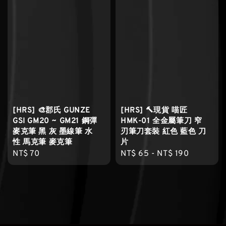
[HRS] 🎨郡氏 GUNZE
[HRS] 🔨現貨 喵匠
GSI GM20 ~ GM21 鋼彈
HMK-01 全金屬筆刀 窄
麥克筆 黑 灰 墨線筆 水
刃筆刀套裝 紅色 藍色 刀
性 馬克筆 麥克筆
片
Regular
NT$ 70
Regular
NT$ 65
-
NT$ 190
price
price