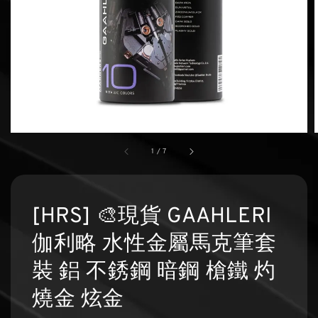
1
/
7
[HRS] 🎨現貨 GAAHLERI
伽利略 水性金屬馬克筆套
裝 鋁 不銹鋼 暗鋼 槍鐵 灼
燒金 炫金