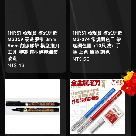
[HRS] 🎨現貨 模式玩造
[HRS] 🎨現貨 模式玩造
MS059 硬邊膠帶 3mm
MS-074 常規調色皿 帶
6mm 刻線膠帶 模型推刀
嘴調色皿（10只裝）手
工具 膠帶 模型鋼彈細節
塗 上色 筆塗 調色
改造
Regular
NT$ 50
Regular
NT$ 43
price
price