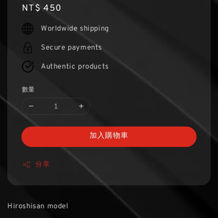
Regular
NT$ 450
price
Worldwide shipping
Secure payments
Authentic products
數量
加入購物車
分享
Hiroshisan model