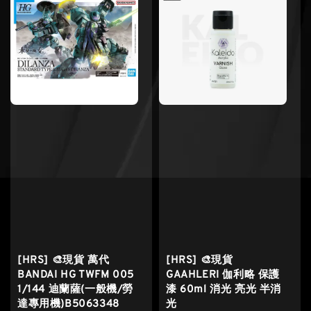
[HRS] 🎨現貨 萬代
[HRS] 🎨現貨
BANDAI HG TWFM 005
GAAHLERI 伽利略 保護
1/144 迪蘭薩(一般機/勞
漆 60ml 消光 亮光 半消
達專用機)B5063348
光