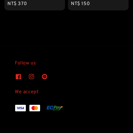
Regular
NT$ 370
Regular
NT$ 150
price
price
Follow us
We accept