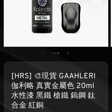
1
/
12
[HRS] 🎨現貨 GAAHLERI
伽利略 真實金屬色 20ml
水性漆 黑鐵 槍鐵 鎢鋼 鈦
合金 紅銅