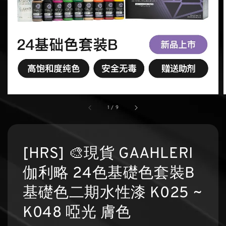
1
/
9
[HRS] 🎨現貨 GAAHLERI
伽利略 24色基礎色套裝B
基礎色二期水性漆 K025 ~
K048 啞光 膚色