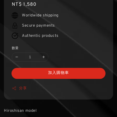
Regular
NT$ 1,580
price
Worldwide shipping
Secure payments
Authentic products
數量
加入購物車
分享
Hiroshisan model