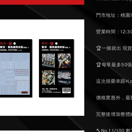
門市地址：桃園市
營業時間：12:30
🏆一個就出 現
🏆每單最多50
這次很榮幸跟H.c
價格實惠外，最
完整後增加整體
🔨No.1 1/10