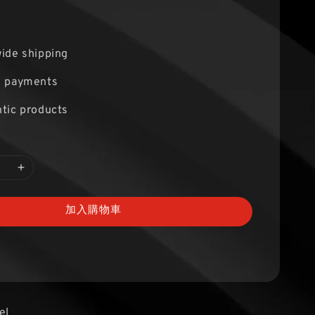
ide shipping
e payments
tic products
加入購物車
el