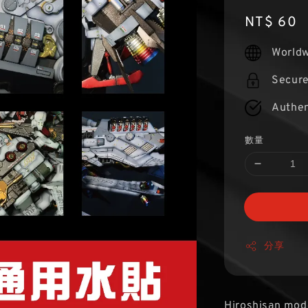
Regular
NT$ 60
price
Worldw
Secur
Authen
數量
分享
Hiroshisan mod