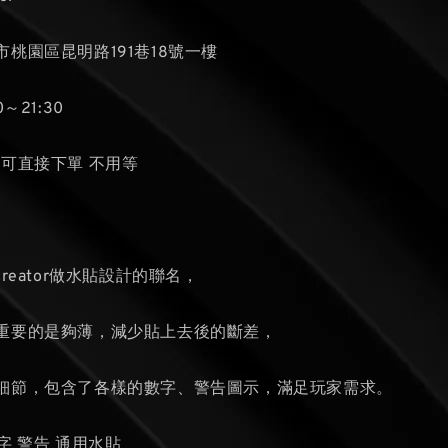
桃園區昆明路191巷18號一樓
～21:30
貨可直接下單 不用等
張
reator做水貼設計的聯名，
重要的是夠薄，減少貼上去後的斷差，
細節，包含了各樣的數字、警告圖示，滿足玩家需求。
0 數字 警告 通用水貼