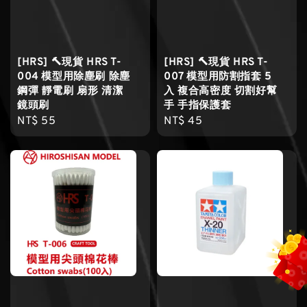
[HRS] 🔨現貨 HRS T-
[HRS] 🔨現貨 HRS T-
004 模型用除塵刷 除塵
007 模型用防割指套 5
鋼彈 靜電刷 扇形 清潔
入 複合高密度 切割好幫
鏡頭刷
手 手指保護套
Regular
NT$ 55
Regular
NT$ 45
price
price