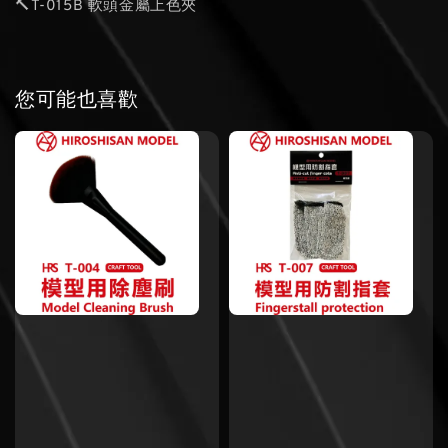
🔨T-015B 軟頭金屬上色夾
您可能也喜歡