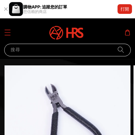
購物APP: 追蹤您的訂單
打開
您信賴的商店
搜尋