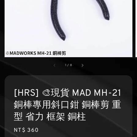
1
/
8
[HRS] 🎨現貨 MAD MH-21
銅棒專用斜口鉗 銅棒剪 重
型 省力 框架 銅柱
Regular
NT$ 360