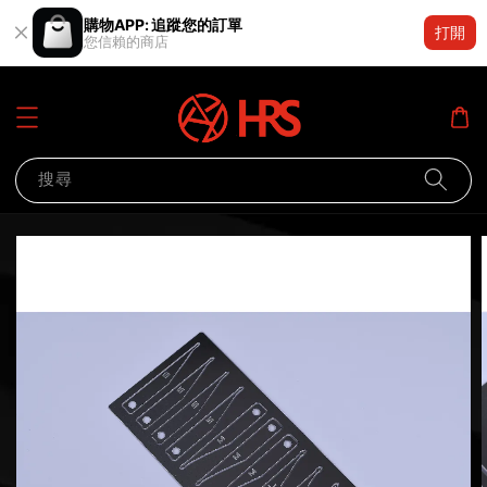
購物APP: 追蹤您的訂單
打開
您信賴的商店
搜尋