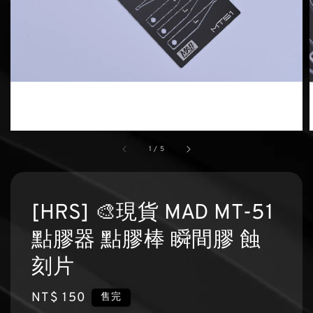
1
/
5
[HRS] 🎨現貨 MAD MT-51
點膠器 點膠棒 瞬間膠 蝕
刻片
Regular
NT$ 150
售完