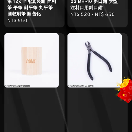
筆 12支全配套裝組 面相
03 MH-10 斜口鉗 大型
筆 平筆 斜平筆 丸平筆
注料口用斜口鉗
圓乾刷筆 圓舊化
Regular
NT$ 520
-
NT$ 650
Regular
NT$ 550
price
price