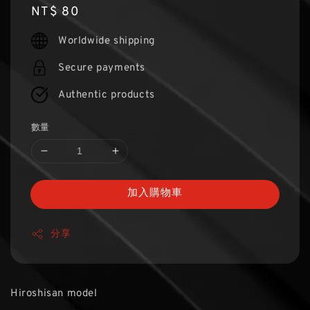
Regular
NT$ 80
price
Worldwide shipping
Secure payments
Authentic products
數量
加入購物車
分享
Hiroshisan model