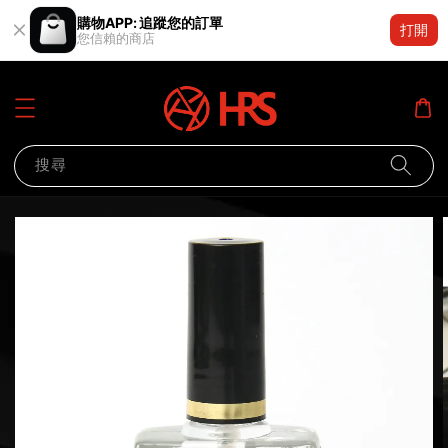
購物APP: 追蹤您的訂單
打開
您信賴的商店
搜尋