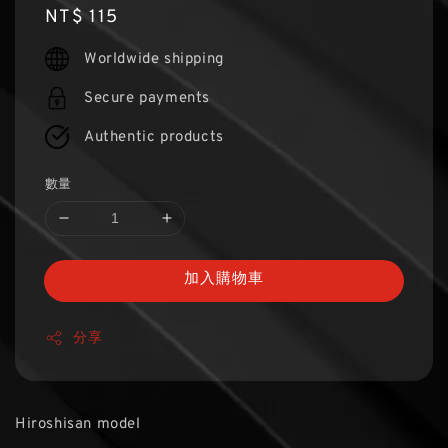
Regular
NT$ 115
price
Worldwide shipping
Secure payments
Authentic products
數量
加入購物車
分享
Hiroshisan model