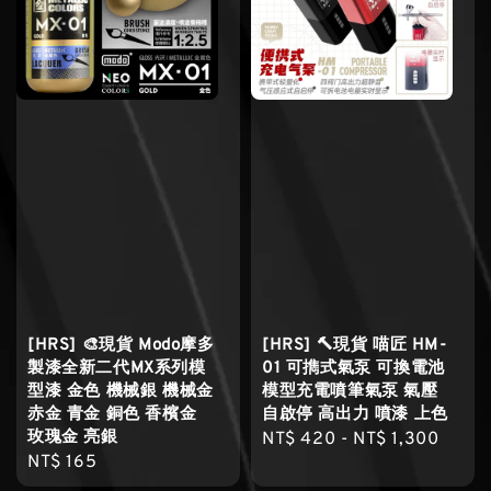
[HRS] 🎨現貨 Modo摩多
[HRS] 🔨現貨 喵匠 HM-
製漆全新二代MX系列模
01 可擕式氣泵 可換電池
型漆 金色 機械銀 機械金
模型充電噴筆氣泵 氣壓
赤金 青金 銅色 香檳金
自啟停 高出力 噴漆 上色
玫瑰金 亮銀
Regular
NT$ 420
-
NT$ 1,300
Regular
NT$ 165
price
price