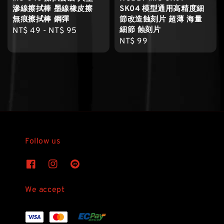
滲線擦拭棒 墨線橡皮擦
SK04 模型通用高精度細
無痕擦拭棒 鋼彈
節改造蝕刻片 超薄 海量
細節 蝕刻片
Regular
NT$ 49
-
NT$ 95
Regular
NT$ 99
price
price
Follow us
We accept