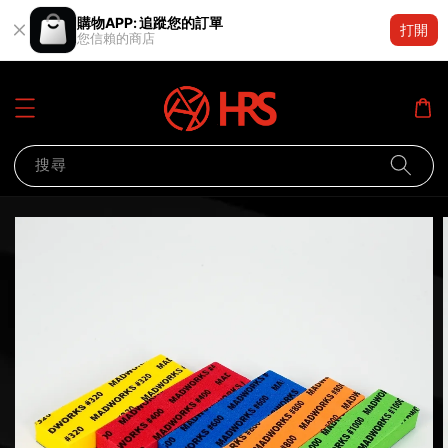
購物APP: 追蹤您的訂單
打開
您信賴的商店
搜尋