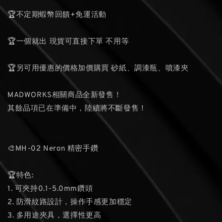
🏆不定期蝦幣回饋+免運活動
🏆一個就出 現貨可直接下單 不用等
🏆另可用優惠的價格加價購買 砂紙、調漆瓶、噴漆夾
MADWORKS相關商品全新發售！
其餘品項已在準備中，陸續將不斷發售！
🎨MH-02 Neron 精密手鑽
🏆特色:
1. 可夾持0.1-5.0mm鑽頭
2. 防滑紋路設計，操作手感更加穩定
3. 多用途夾具，選擇性更高