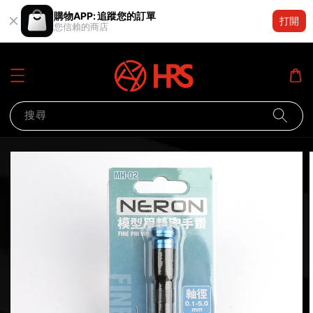
購物APP: 追蹤您的訂單
打開
您信賴的商店
搜尋