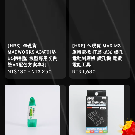
[HRS] 🎨現貨
[HRS] 🔨現貨 MAD M3
MADWORKS A3切割墊
旋轉電機 打磨 拋光 鑽孔
B5切割墊 模型專用切割
電動刻磨機 鑽孔機 電鑽
墊A3配色方案專利
電動工具
Regular
NT$ 130
-
NT$ 250
Regular
NT$ 1,680
price
price