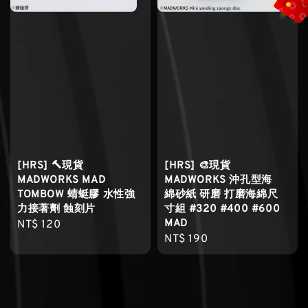
[HRS] 🔨現貨
[HRS] 🎨現貨
MADWORKS MAD
MADWORKS 沖孔型海
TOMBOW 蜻蜓膠 水性強
綿砂紙 研磨 打磨海綿尺
力接著劑 蝕刻片
寸組 #320 #400 #600
MAD
Regular
NT$ 120
Regular
NT$ 190
price
price