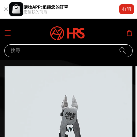
購物APP: 追蹤您的訂單
打開
您信賴的商店
搜尋