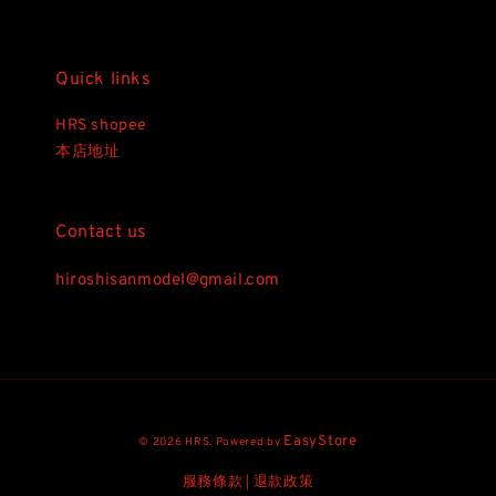
Quick links
HRS shopee
本店地址
Contact us
hiroshisanmodel@gmail.com
EasyStore
© 2026 HRS. Powered by
服務條款
退款政策
|