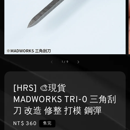
1
/
9
[HRS] 🎨現貨
MADWORKS TRI-0 三角刮
刀 改造 修整 打模 鋼彈
Regular
NT$ 360
售完