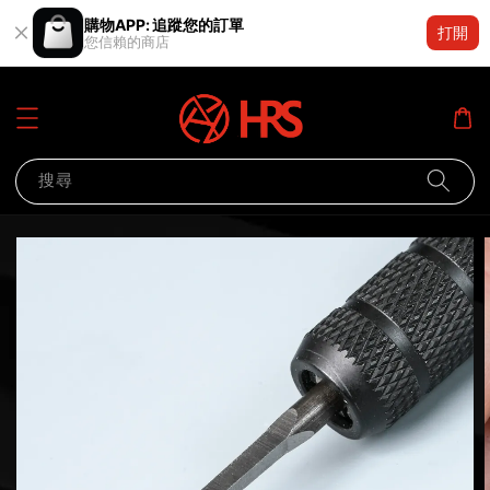
購物APP: 追蹤您的訂單
打開
您信賴的商店
搜尋