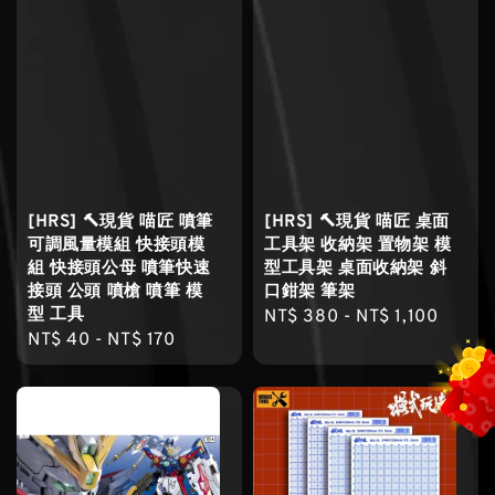
[HRS] 🔨現貨 喵匠 噴筆
[HRS] 🔨現貨 喵匠 桌面
可調風量模組 快接頭模
工具架 收納架 置物架 模
組 快接頭公母 噴筆快速
型工具架 桌面收納架 斜
接頭 公頭 噴槍 噴筆 模
口鉗架 筆架
型 工具
Regular
NT$ 380
-
NT$ 1,100
Regular
NT$ 40
-
NT$ 170
price
price