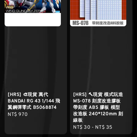
[HRS] 🎨現貨 萬代
[HRS] 🔨現貨 模式玩造
BANDAI RG 43 1/144 飛
MS-078 刻度改造膠板
翼鋼彈零式 B5068874
帶刻度 ABS 膠板 模型
改造板 240*120mm 刻
Regular
NT$ 970
線板
price
Regular
NT$ 30
-
NT$ 35
price