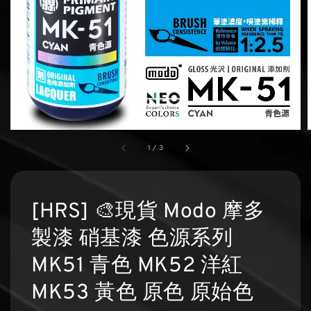
1
/
3
[HRS] 🎨現貨 Modo 摩多
製漆 硝基漆 色源系列
MK51 青色 MK52 洋紅
MK53 黃色 原色 原始色