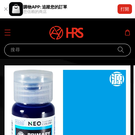
購物APP: 追蹤您的訂單
打開
您信賴的商店
搜尋