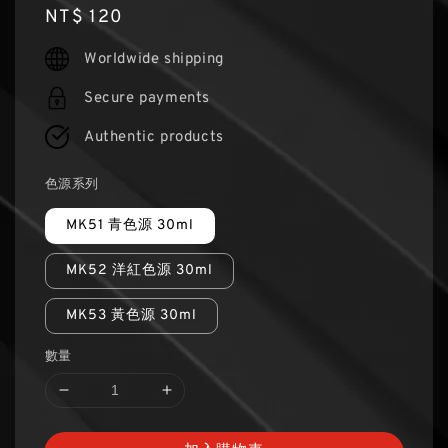
Regular
NT$ 120
price
Worldwide shipping
Secure payments
Authentic products
色源系列
MK51 青色源 30ml
MK52 洋紅色源 30ml
MK53 黃色源 30ml
數量