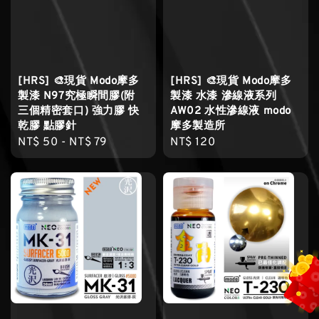
[HRS] 🎨現貨 Modo摩多
[HRS] 🎨現貨 Modo摩多
製漆 N97究極瞬間膠(附
製漆 水漆 滲線液系列
三個精密套口) 強力膠 快
AW02 水性滲線液 modo
乾膠 點膠針
摩多製造所
Regular
NT$ 50
-
NT$ 79
Regular
NT$ 120
price
price