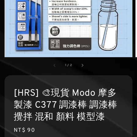
1
/
2
[HRS] 🎨現貨 Modo 摩多
製漆 C377 調漆棒 調漆棒
攪拌 混和 顏料 模型漆
Regular
NT$ 90