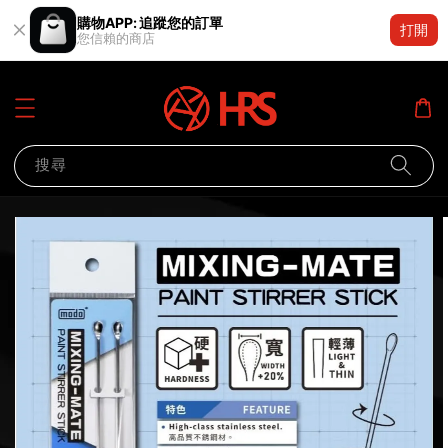
購物APP: 追蹤您的訂單
打開
您信賴的商店
搜尋