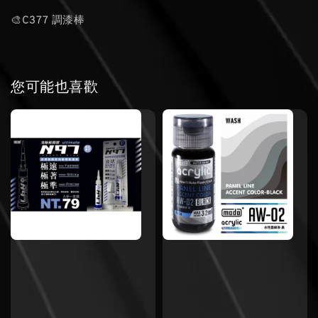
🎨C377 調漆棒
您可能也喜歡