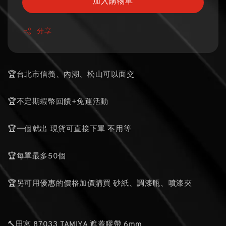
加入購物車
分享
🏆台北市信義、內湖、松山可以面交
🏆不定期蝦幣回饋+免運活動
🏆一個就出 現貨可直接下單 不用等
🏆每單最多50個
🏆另可用優惠的價格加價購買 砂紙、調漆瓶、噴漆夾
🔨田宮 87033 TAMIYA 遮蓋膠帶 6mm