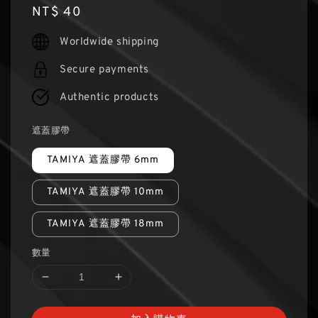
Regular
NT$ 40
price
Worldwide shipping
Secure payments
Authentic products
遮蓋膠帶
TAMIYA 遮蓋膠帶 6mm
TAMIYA 遮蓋膠帶 10mm
TAMIYA 遮蓋膠帶 18mm
數量