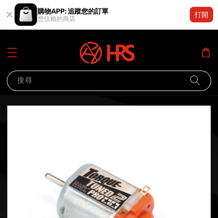
購物APP: 追蹤您的訂單
打開
您信賴的商店
搜尋