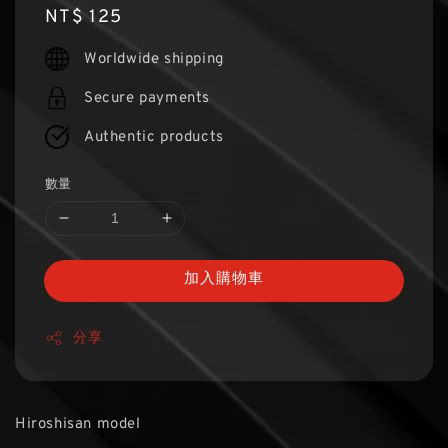
Regular
NT$ 125
price
Worldwide shipping
Secure payments
Authentic products
數量
加入購物車
分享
Hiroshisan model