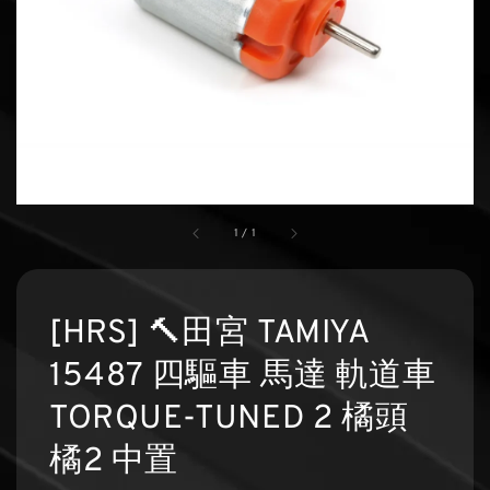
1
/
1
[HRS] 🔨田宮 TAMIYA
15487 四驅車 馬達 軌道車
TORQUE-TUNED 2 橘頭
橘2 中置