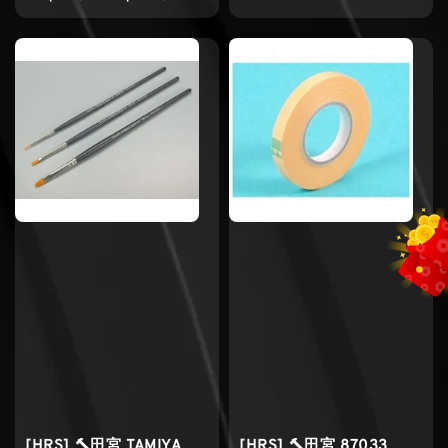
price
[HRS] 🔨田宮 TAMIYA
[HRS] 🔨田宮 87033