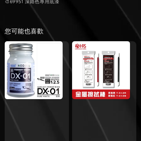
🎨69951 深鉻色專用底漆
您可能也喜歡