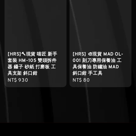
[HRS]🔨現貨 喵匠 新手
[HRS] 🎨現貨 MAD OL-
套裝 HM-105 雙頭拆件
001 刻刀專用保養油 工
器 鑷子 砂紙 打磨板 工
具保養油 防鏽油 MAD
具支架 斜口鉗
斜口鉗 手工具
Regular
NT$ 930
Regular
NT$ 80
price
price