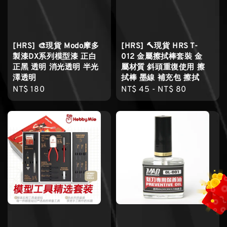
[HRS] 🎨現貨 Modo摩多
[HRS] 🔨現貨 HRS T-
製漆DX系列模型漆 正白
012 金屬擦拭棒套裝 金
正黑 透明 消光透明 半光
屬材質 斜頭重復使用 擦
澤透明
拭棒 墨線 補充包 擦拭
Regular
NT$ 180
Regular
NT$ 45
-
NT$ 80
price
price