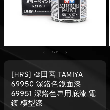
1
/
2
[HRS] 🎨田宮 TAMIYA
69950 深鉻色鏡面漆
69951 深鉻色專用底漆 電
鍍 模型漆