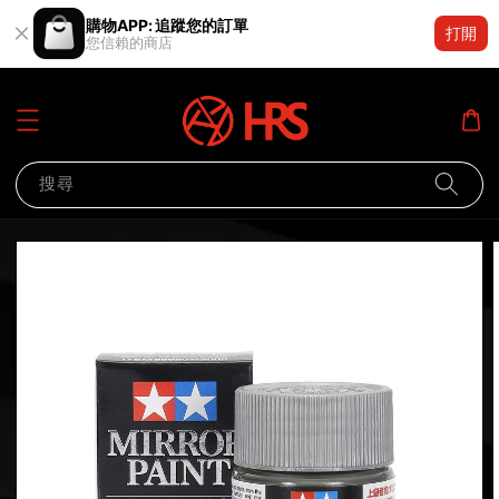
購物APP: 追蹤您的訂單
打開
您信賴的商店
搜尋