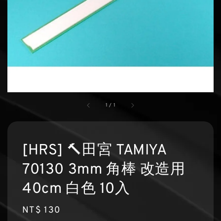
1
/
1
[HRS] 🔨田宮 TAMIYA
70130 3mm 角棒 改造用
40cm 白色 10入
Regular
NT$ 130