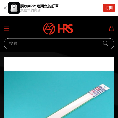
購物APP: 追蹤您的訂單
打開
您信賴的商店
搜尋