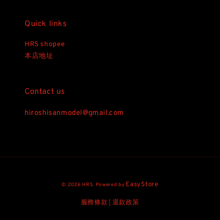
Quick links
HRS shopee
本店地址
Contact us
hiroshisanmodel@gmail.com
EasyStore
© 2026 HRS. Powered by
服務條款
退款政策
|