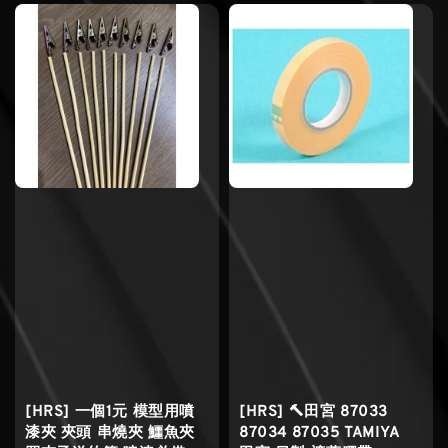
[HRS] 一個1元 模型用噴
[HRS] 🔨田宮 87033
漆夾 夾頭 串燒夾 鱷魚夾
87034 87035 TAMIYA