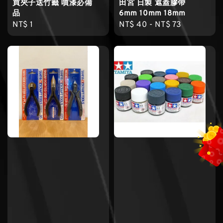
買夾子送竹籤 噴漆必備
田宮 日製 遮蓋膠帶
品
6mm 10mm 18mm
Regular
NT$ 1
Regular
NT$ 40
-
NT$ 73
price
price