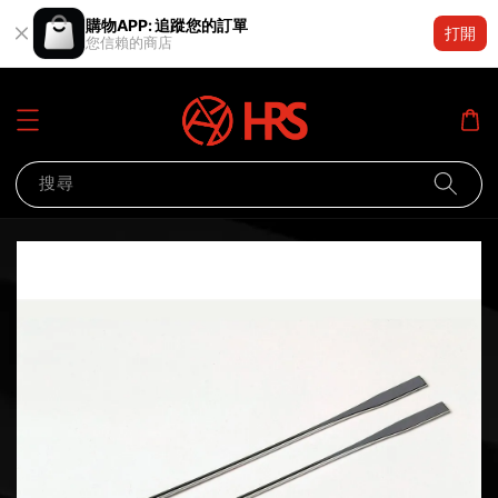
購物APP: 追蹤您的訂單
打開
您信賴的商店
搜尋