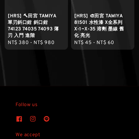
[HRS] 🔨田宮 TAMIYA
[HRS] 🎨田宮 TAMIYA
單刃斜口鉗 斜口鉗
81501 水性漆 X全系列
74123 74035 74093 薄
X-1~X-35 溶劑 墨線 舊
刃 入門 進階
化 亮光
Regular
NT$ 380
-
NT$ 980
Regular
NT$ 45
-
NT$ 60
price
price
Follow us
We accept