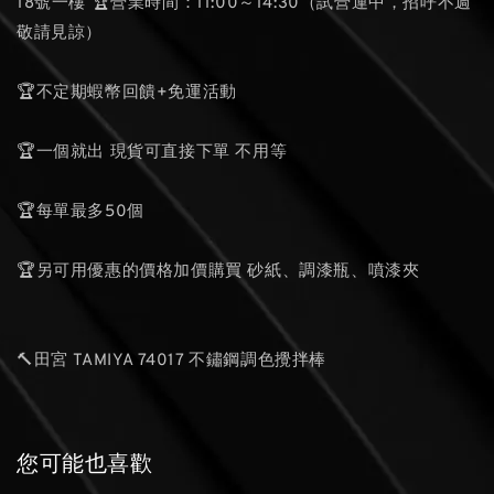
18號一樓 🏆營業時間：11:00～14:30（試營運中，招呼不週
敬請見諒）
🏆不定期蝦幣回饋+免運活動
🏆一個就出 現貨可直接下單 不用等
🏆每單最多50個
🏆另可用優惠的價格加價購買 砂紙、調漆瓶、噴漆夾
🔨田宮 TAMIYA 74017 不鏽鋼調色攪拌棒
您可能也喜歡