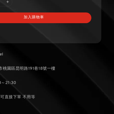
加入購物車
el
桃園區昆明路191巷18號一樓
～21:30
貨可直接下單 不用等
隻