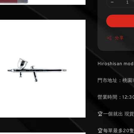
分享
Hiroshisan mod
門市地址：桃園市
營業時間：12:30
🏆一個就出 現
🏆每單最多20