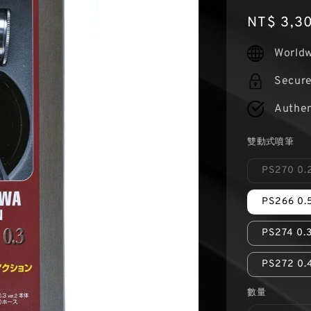
Regular
NT$ 3,3
price
Worldw
Secur
Authen
雙動式噴筆
PS270 0
PS266 0
PS274 0
PS272 
數量