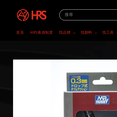
搜尋
首頁
HRS會員制度
找品牌
找顏料
找工具