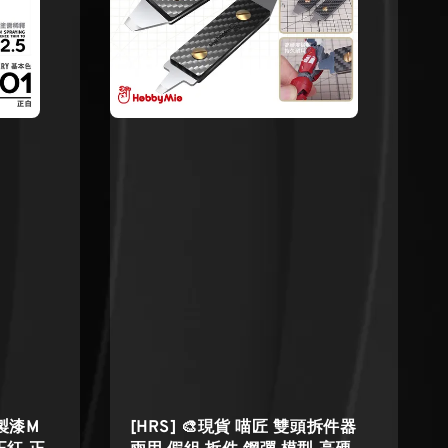
多製漆M
[HRS] 🎨現貨 喵匠 雙頭拆件器