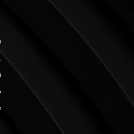
色
銀
紅
藍
色
綠
色