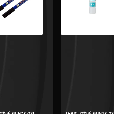
🎨郡氏 GUNZE GSI
[HRS] 🎨郡氏 GUNZE GS