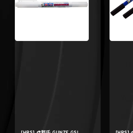
[HRS] 🎨郡氏 GUNZE GSI
[HRS] 