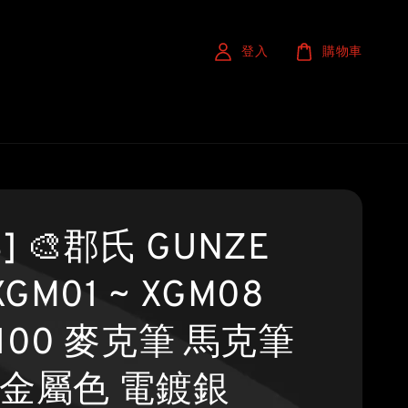
登入
購物車
S] 🎨郡氏 GUNZE
XGM01 ~ XGM08
100 麥克筆 馬克筆
 金屬色 電鍍銀