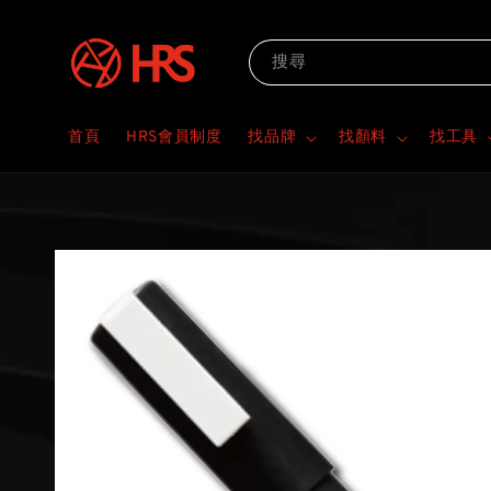
搜尋
首頁
HRS會員制度
找品牌
找顏料
找工具