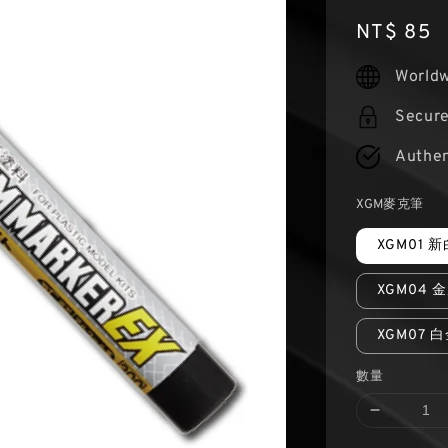
Regular
NT$ 85
price
Worldw
Secur
Authen
XGM麥克筆
XGM01 
XGM04 
XGM07 
數量