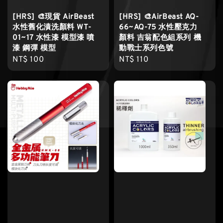
[HRS] 🎨現貨 AirBeast
[HRS] 🎨AirBeast AQ-
水性舊化漬洗顏料 WT-
66~AQ-75 水性壓克力
01~17 水性漆 模型漆 噴
顏料 吉翁配色組系列 機
漆 鋼彈 模型
動戰士系列色號
Regular
NT$ 100
Regular
NT$ 110
price
price