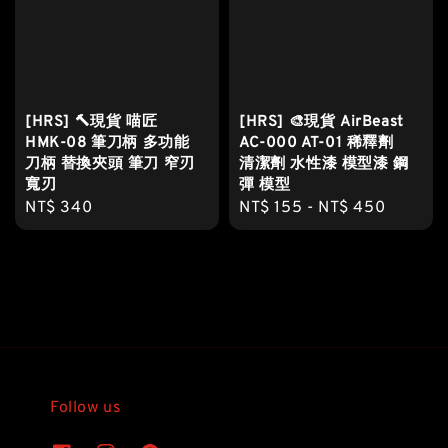
[HRS] 🔨現貨 喵匠
[HRS] 🎨現貨 AirBeast
HMK-08 筆刀柄 多功能
AC-000 AT-01 稀釋劑
刀柄 替換夾頭 筆刀 窄刃
清潔劑 水性漆 模型漆 鋼
寬刃
彈 模型
Regular
NT$ 340
Regular
NT$ 155
-
NT$ 450
price
price
Follow us