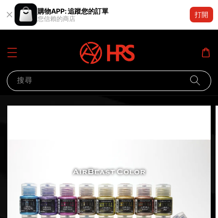
購物APP: 追蹤您的訂單
打開
您信賴的商店
搜尋