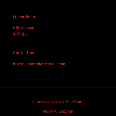
Quick links
HRS shopee
本店地址
Contact us
hiroshisanmodel@gmail.com
EasyStore
© 2026 HRS. Powered by
服務條款
退款政策
|