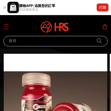
購物APP: 追蹤您的訂單
打開
您信賴的商店
搜尋