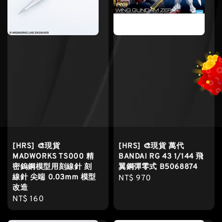
[HRS] 🎨現貨
[HRS] 🎨現貨 萬代
MADWORKS TS000 精
BANDAI RG 43 1/144 飛
密鎢鋼模型用刻線針 刻
翼鋼彈零式 B5068874
線針 尖端 0.03mm 模型
Regular
NT$ 970
改造
price
Regular
NT$ 160
price