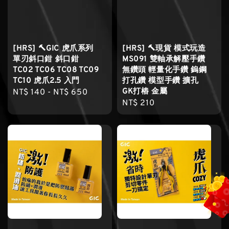
[HRS] 🔨GIC 虎爪系列
[HRS] 🔨現貨 模式玩造
單刃斜口鉗 斜口鉗
MS091 雙軸承解壓手鑽
TC02 TC06 TC08 TC09
無鑽頭 輕量化手鑽 鎢鋼
TC10 虎爪2.5 入門
打孔鑽 模型手鑽 擴孔
GK打樁 金屬
Regular
NT$ 140
-
NT$ 650
Regular
NT$ 210
price
price