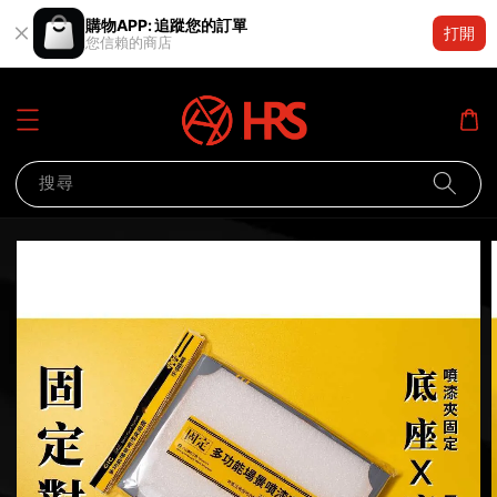
購物APP: 追蹤您的訂單
打開
您信賴的商店
搜尋