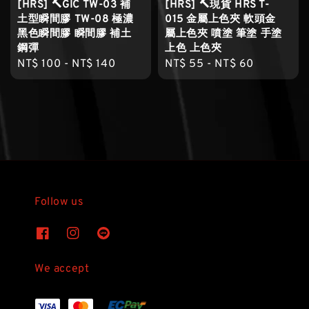
[HRS] 🔨GIC TW-03 補
[HRS] 🔨現貨 HRS T-
土型瞬間膠 TW-08 極濃
015 金屬上色夾 軟頭金
黑色瞬間膠 瞬間膠 補土
屬上色夾 噴塗 筆塗 手塗
鋼彈
上色 上色夾
Regular
NT$ 100
-
NT$ 140
Regular
NT$ 55
-
NT$ 60
price
price
Follow us
We accept