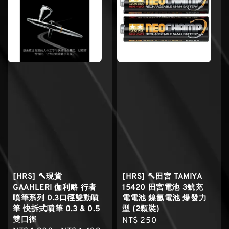
[HRS] 🔨現貨
[HRS] 🔨田宮 TAMIYA
GAAHLERI 伽利略 行者
15420 田宮電池 3號充
噴筆系列 0.3口徑雙動噴
電電池 鎳氫電池 爆發力
筆 快拆式噴筆 0.3 & 0.5
型 (2顆裝)
雙口徑
Regular
NT$ 250