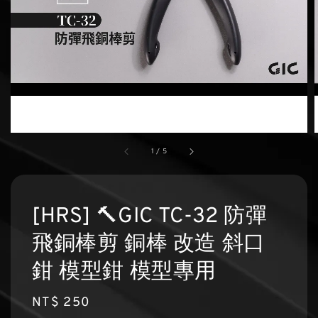
1
/
5
[HRS] 🔨GIC TC-32 防彈
飛銅棒剪 銅棒 改造 斜口
鉗 模型鉗 模型專用
Regular
NT$ 250