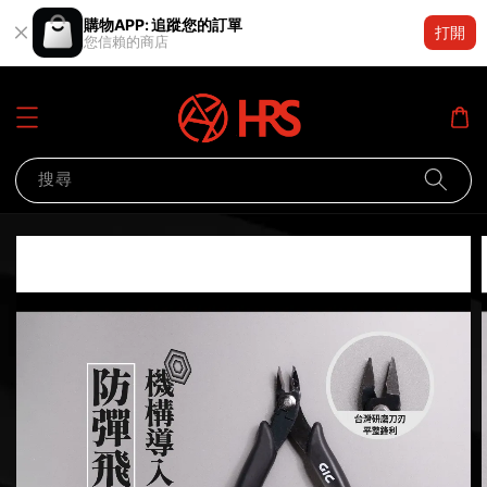
購物APP: 追蹤您的訂單
打開
您信賴的商店
搜尋