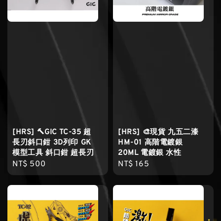
[HRS] 🔨GIC TC-35 超
[HRS] 🎨現貨 九五二漆
長刃斜口鉗 3D列印 GK
HM-01 高階電鍍銀
模型工具 斜口鉗 超長刃
20ML 電鍍銀 水性
Regular
NT$ 500
Regular
NT$ 165
price
price